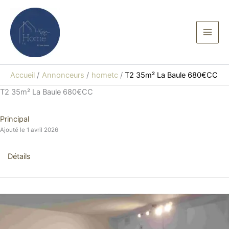
Aller
au
contenu
Accueil
Annonceurs
hometc
T2 35m² La Baule 680€CC
T2 35m² La Baule 680€CC
Principal
Ajouté le 1 avril 2026
Détails